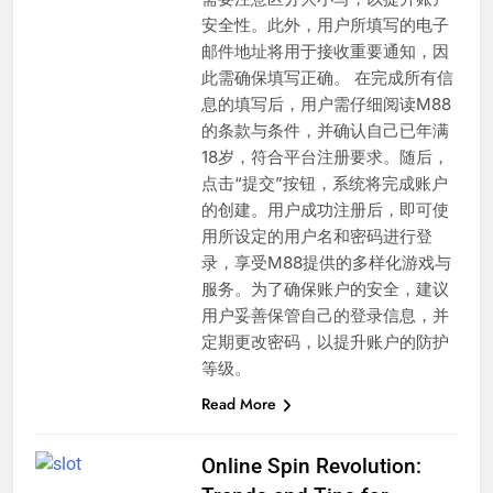
安全性。此外，用户所填写的电子
邮件地址将用于接收重要通知，因
此需确保填写正确。 在完成所有信
息的填写后，用户需仔细阅读M88
的条款与条件，并确认自己已年满
18岁，符合平台注册要求。随后，
点击“提交”按钮，系统将完成账户
的创建。用户成功注册后，即可使
用所设定的用户名和密码进行登
录，享受M88提供的多样化游戏与
服务。为了确保账户的安全，建议
用户妥善保管自己的登录信息，并
定期更改密码，以提升账户的防护
等级。
Read More
Online Spin Revolution: