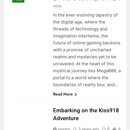
mins
In the ever-evolving tapestry of
the digital age, where the
threads of technology and
imagination intertwine, the
future of online gaming beckons
with a promise of uncharted
realms and mysteries yet to be
unraveled. At the heart of this
mystical journey lies Mega888, a
portal to a world where the
boundaries of reality blur, and…
Read More
Embarking on the Kiss918
Adventure
sweety
2 years ago
0
6