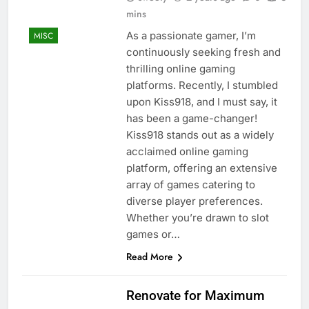
mins
As a passionate gamer, I’m
MISC
continuously seeking fresh and
thrilling online gaming
platforms. Recently, I stumbled
upon Kiss918, and I must say, it
has been a game-changer!
Kiss918 stands out as a widely
acclaimed online gaming
platform, offering an extensive
array of games catering to
diverse player preferences.
Whether you’re drawn to slot
games or…
Read More
Renovate for Maximum