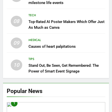
milestone life events
TECH
08
Top-Rated AI Poster Makers Which Offer Just
As Much as Canva
MEDICAL
09
Causes of heart palpitations
TIPS
10
Stand Out, Be Seen, Get Remembered: The
Power of Smart Event Signage
Popular News
1