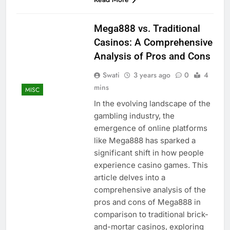
Mega888 vs. Traditional
Casinos: A Comprehensive
Analysis of Pros and Cons
Swati
3 years ago
0
4
mins
MISC
In the evolving landscape of the
gambling industry, the
emergence of online platforms
like Mega888 has sparked a
significant shift in how people
experience casino games. This
article delves into a
comprehensive analysis of the
pros and cons of Mega888 in
comparison to traditional brick-
and-mortar casinos, exploring