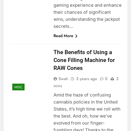
gaming experience and enhance
their chances of significant
wins, understanding the jackpot
secrets…
Read More
The Benefits of Using a
Cone Filling Machine for
RAW Cones
Swati
3 years ago
0
3
mins
MISC
Amid the haze of confusing
cannabis policies in the United
States, it’s high time we roll with
the best. And oh, how we’ve
evolved from our finger-
fumbling days! Thanks to the