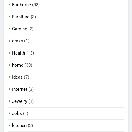
For home
(93)
Furniture
(3)
Gaming
(2)
grass
(1)
Health
(13)
home
(30)
Ideas
(7)
Internet
(3)
Jewelry
(1)
Jobs
(1)
kitchen
(2)