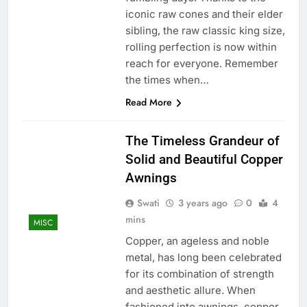
iconic raw cones and their elder
sibling, the raw classic king size,
rolling perfection is now within
reach for everyone. Remember
the times when…
Read More
The Timeless Grandeur of
Solid and Beautiful Copper
Awnings
Swati
3 years ago
0
4
mins
MISC
Copper, an ageless and noble
metal, has long been celebrated
for its combination of strength
and aesthetic allure. When
fashioned into awnings, copper